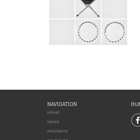
NAVIGATION
HuM