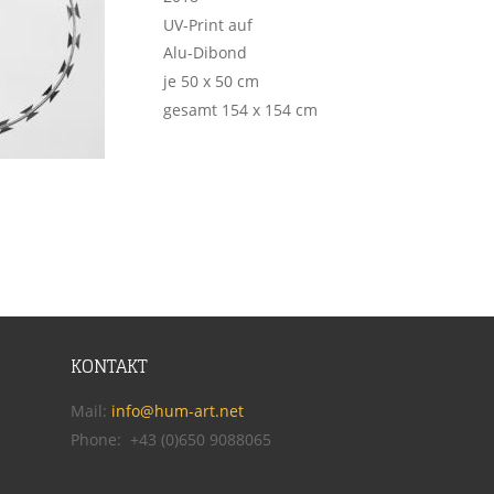
UV-Print auf 
Alu-Dibond
je 50 x 50 cm
gesamt 154 x 154 cm
KONTAKT
Mail: 
info@hum-art.net
Phone:  +43 (0)650 9088065