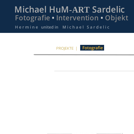
Michael HuM-ART Sardelic
Fotografie
• 
Intervention
• 
Objekt
PROJEKTE  |