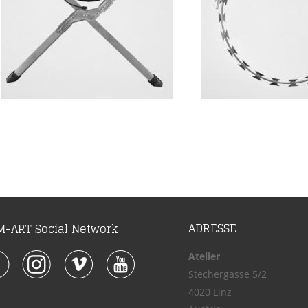
ADRESSE
-ART Social Network
Atelier
Stechergasse 5/2
4020 Linz